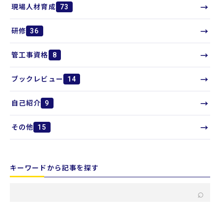
→
現場人材育成
73
→
研修
36
→
管工事資格
8
→
ブックレビュー
14
→
自己紹介
9
→
その他
15
キーワードから記事を探す
キ
⌕
ー
ワ
ー