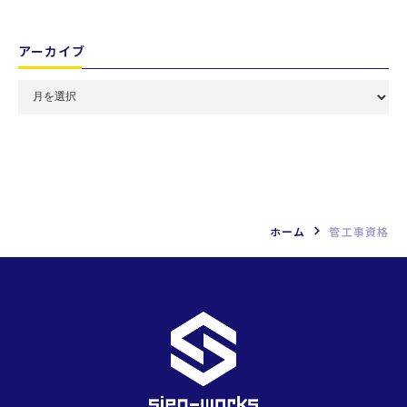
アーカイブ
月
別
ア
ー
カ
イ
ブ
を
選
ホーム
管工事資格
択