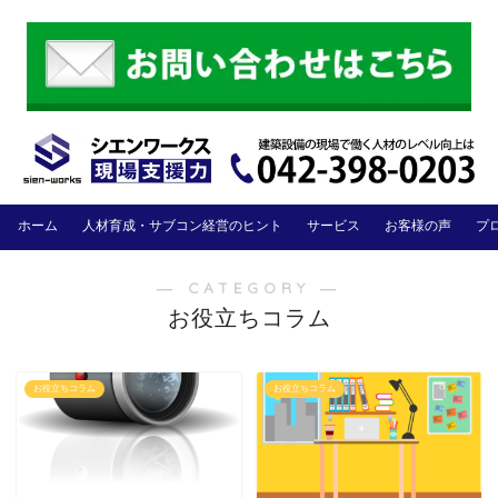
ホーム
人材育成・サブコン経営のヒント
サービス
お客様の声
プ
― CATEGORY ―
お役立ちコラム
お役立ちコラム
お役立ちコラム