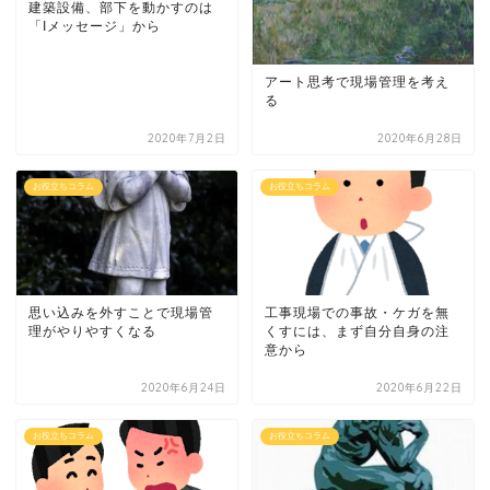
建築設備、部下を動かすのは
「Iメッセージ」から
アート思考で現場管理を考え
る
2020年7月2日
2020年6月28日
お役立ちコラム
お役立ちコラム
思い込みを外すことで現場管
工事現場での事故・ケガを無
理がやりやすくなる
くすには、まず自分自身の注
意から
2020年6月24日
2020年6月22日
お役立ちコラム
お役立ちコラム