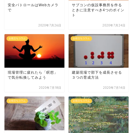
安全パトロールはWebカメラ
サブコンの仮設事務所を作る
で
ときに注意すべき4つのポイン
ト
2020年7月26日
2020年7月24日
お役立ちコラム
お役立ちコラム
現場管理に疲れたら「瞑想」
建築現場で部下を成長させる
で気分転換してみよう
３つの育成方法
2020年7月18日
2020年7月14日
お役立ちコラム
お役立ちコラム