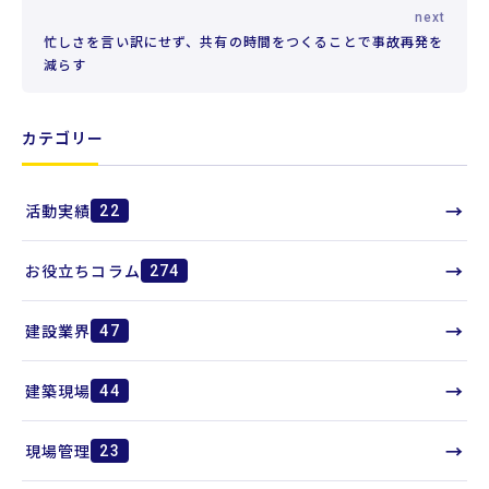
next
忙しさを言い訳にせず、共有の時間をつくることで事故再発を
減らす
カテゴリー
→
活動実績
22
→
お役立ちコラム
274
→
建設業界
47
→
建築現場
44
→
現場管理
23