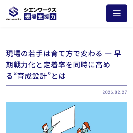
トップ
現場の若手は育て方で変わる ― 早
人材育成のヒント
期戦力化と定着率を同時に高め
サービス
る“育成設計”とは
現場サポート
現場巡視
2026.02.27
集合研修
お客様の声