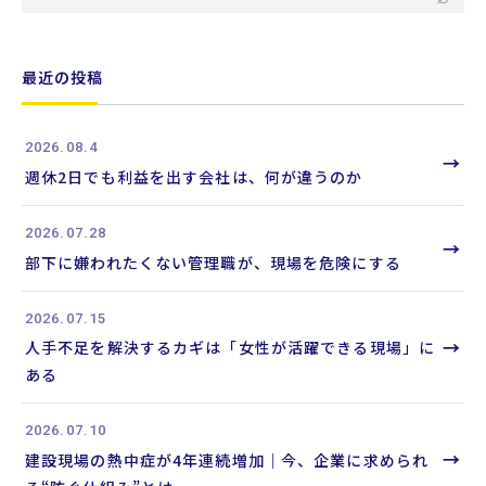
ー
ワ
ー
最近の投稿
ド
か
2026.08.4
ら
→
週休2日でも利益を出す会社は、何が違うのか
記
事
2026.07.28
を
→
部下に嫌われたくない管理職が、現場を危険にする
検
索
2026.07.15
→
人手不足を解決するカギは「女性が活躍できる現場」に
ある
2026.07.10
→
建設現場の熱中症が4年連続増加｜今、企業に求められ