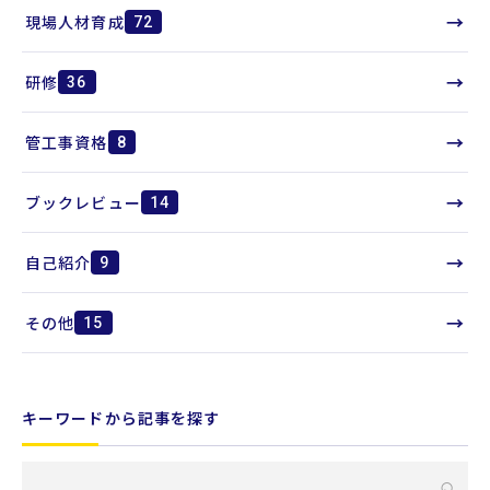
→
現場人材育成
72
→
研修
36
→
管工事資格
8
→
ブックレビュー
14
→
自己紹介
9
→
その他
15
キーワードから記事を探す
キ
⌕