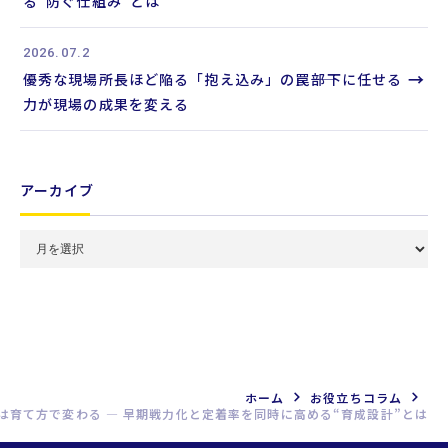
る“防ぐ仕組み”とは
2026.07.2
→
優秀な現場所長ほど陥る「抱え込み」の罠――部下に任せる
力が現場の成果を変える
アーカイブ
月
別
ア
ー
カ
イ
ブ
ホーム
お役立ちコラム
は育て方で変わる ― 早期戦力化と定着率を同時に高める“育成設計”とは
を