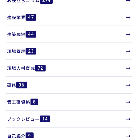
→
お役立ちコラム
274
→
建設業界
47
→
建築現場
44
→
現場管理
23
→
現場人材育成
72
→
研修
36
→
管工事資格
8
→
ブックレビュー
14
→
自己紹介
9