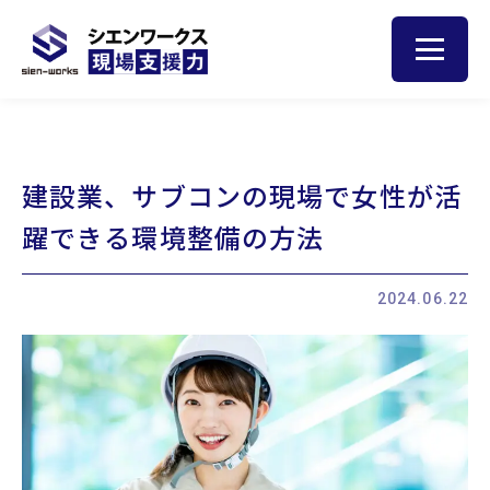
トップ
建設業、サブコンの現場で女性が活
人材育成のヒント
躍できる環境整備の方法
サービス
2024.06.22
現場サポート
現場巡視
集合研修
お客様の声