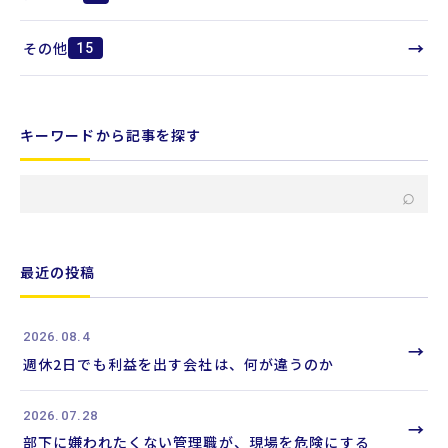
→
その他
15
キーワードから記事を探す
キ
⌕
ー
ワ
ー
最近の投稿
ド
か
2026.08.4
ら
→
週休2日でも利益を出す会社は、何が違うのか
記
事
2026.07.28
を
→
部下に嫌われたくない管理職が、現場を危険にする
検