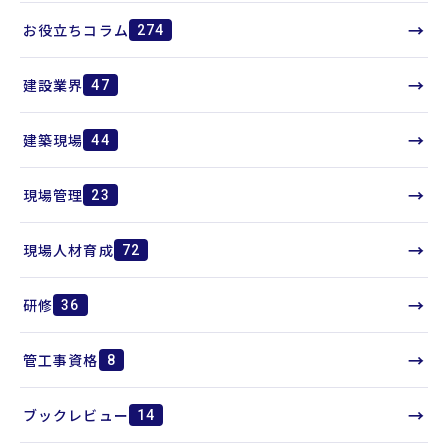
→
お役立ちコラム
274
→
建設業界
47
→
建築現場
44
→
現場管理
23
→
現場人材育成
72
→
研修
36
→
管工事資格
8
→
ブックレビュー
14