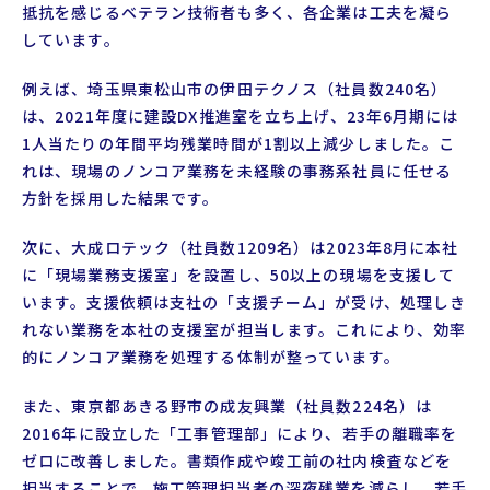
抵抗を感じるベテラン技術者も多く、各企業は工夫を凝ら
しています。
例えば、埼玉県東松山市の伊田テクノス（社員数240名）
は、2021年度に建設DX推進室を立ち上げ、23年6月期には
1人当たりの年間平均残業時間が1割以上減少しました。こ
れは、現場のノンコア業務を未経験の事務系社員に任せる
方針を採用した結果です。
次に、大成ロテック（社員数1209名）は2023年8月に本社
に「現場業務支援室」を設置し、50以上の現場を支援して
います。支援依頼は支社の「支援チーム」が受け、処理しき
れない業務を本社の支援室が担当します。これにより、効率
的にノンコア業務を処理する体制が整っています。
また、東京都あきる野市の成友興業（社員数224名）は
2016年に設立した「工事管理部」により、若手の離職率を
ゼロに改善しました。書類作成や竣工前の社内検査などを
担当することで、施工管理担当者の深夜残業を減らし、若手