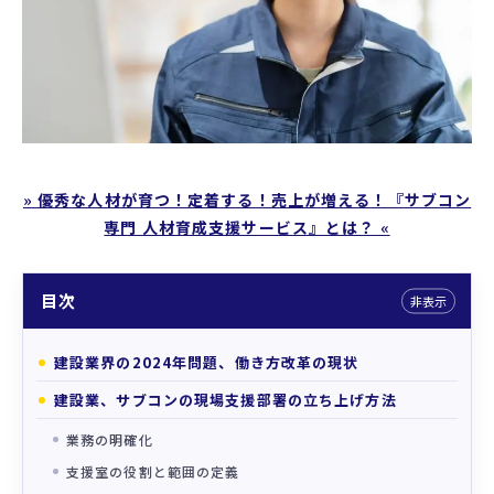
プロフィール
支援実績
お役立ちコラム
» 優秀な人材が育つ！定着する！売上が増える！『サブコン
専門 人材育成支援サービス』とは？ «
目次
非表示
建設業界の2024年問題、働き方改革の現状
建設業、サブコンの現場支援部署の立ち上げ方法
業務の明確化
支援室の役割と範囲の定義