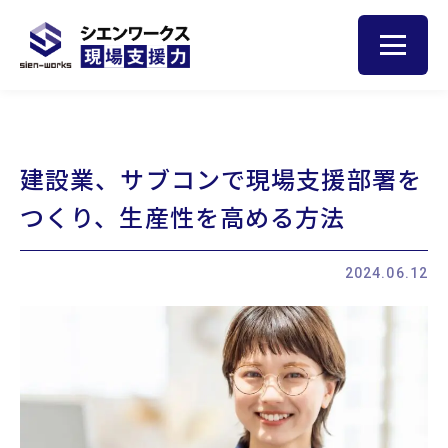
トップ
建設業、サブコンで現場支援部署を
人材育成のヒント
つくり、生産性を高める方法
サービス
2024.06.12
現場サポート
現場巡視
集合研修
お客様の声