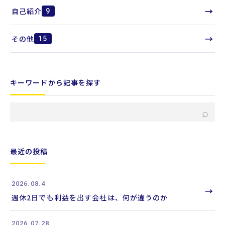
→
自己紹介
9
→
その他
15
キーワードから記事を探す
キ
⌕
ー
ワ
ー
最近の投稿
ド
か
2026.08.4
ら
→
週休2日でも利益を出す会社は、何が違うのか
記
事
2026.07.28