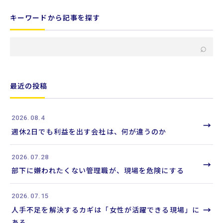
キーワードから記事を探す
キ
⌕
ー
ワ
ー
最近の投稿
ド
か
2026.08.4
ら
→
週休2日でも利益を出す会社は、何が違うのか
記
事
2026.07.28
を
→
部下に嫌われたくない管理職が、現場を危険にする
検
索
2026.07.15
→
人手不足を解決するカギは「女性が活躍できる現場」に
ある