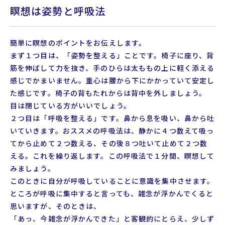
瞑想は姿勢と呼吸法
簡単に瞑想のポイントをお伝えします。
まず１つ目は、「姿勢を整える」ことです。椅子に座り、背
筋を伸ばして力を抜き、手のひらは太ももの上に軽く添える
感じでかまいません。重心は腰から下にかかっていて安定し
た感じです。椅子の背もたれからは背中を外しましょう。
目は閉じている方がいいでしょう。
２つ目は「呼吸を整える」です。鼻から息を吸い、鼻から吐
いていきます。おススメの呼吸法は、静かに４つ数えて吸っ
てから止めて２つ数える、その後８つ吐いて止めて２つ数
える。これを繰り返します。この呼吸法で１分間、瞑想して
みましょう。
このときに自分が呼吸していることに意識を集中させます。
ところが呼吸に集中すると言っても、雑念が浮かんでくると
思いますが、そのときは、
「あっ、今雑念が浮かんできた」と客観的にとらえ、少しず