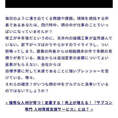
プロフィール
支援実績
毎日のように湧き出てくる問題や課題。現場を統括する所
長であるあなたは、四六時中、頭の中が仕事のことでいっ
ぱいになっていませんか？
お役立ちコラム
竣工が半年後だというのに、天井内の設備工事が全然進んで
いない。部下がヘマばかりやらかすのでイライラし、つい
怒鳴ってしまう。建築の所長からは相殺請求の件で多額の見
積りが来ている、施主からは追加変更の金額についてよい
返事がもらえない、会社からは
目標予算に対して未達であることに強いプレッシャーを受
けている、等々。
それらの雑念？がいつも頭の中をグルグルと渦巻いている
のではないでしょうか？
» 優秀な人材が育つ！定着する！売上が増える！『サブコン
専門 人材育成支援サービス』とは？ «