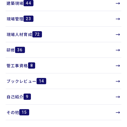
→
建築現場
44
→
現場管理
23
→
現場人材育成
72
→
研修
36
→
管工事資格
8
→
ブックレビュー
14
→
自己紹介
9
→
その他
15