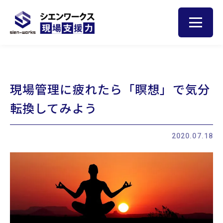
トップ
現場管理に疲れたら「瞑想」で気分
人材育成のヒント
転換してみよう
サービス
2020.07.18
現場サポート
現場巡視
集合研修
お客様の声