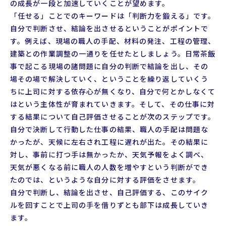
の成長が一段と加速していくことが望めます。
「任せる」ことでのキーワードは「判断力を鍛える」です。
自分で判断させ、結論を出させるということがポイントで
す。例えば、現場の職人の手配、材料の発注、工程の管理、
建築との作業調整の一通りを任せたとしましょう。日常茶飯
事で起こる現場の諸問題に自分の判断で結論を出し、その
場その場で解決していく、ということを繰り返していくう
ちに上司に対する依存心が無くなり、自分で何とかしなくて
はという主体性が育まれていきます。そして、その仕事に対
する結果について自己評価させることが次のステップです。
自分で決断して行動した仕事の結果、職人の手配は問題な
かったが、天候に左右され工程に遅れが出た。その結果に
対し、事前に打つ手は無かったか、天気予報をよく調べ、
天気が悪くなる前に職人の人数を増やすという判断ができ
たのでは、というような自分に対する評価をさせます。
自分で判断し、結論を出させ、自己評価する、このサイク
ルを回すことで上司の手を借りずとも部下は成長していき
ます。