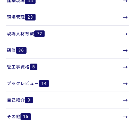
→
建築現場
44
→
現場管理
23
→
現場人材育成
72
→
研修
36
→
管工事資格
8
→
ブックレビュー
14
→
自己紹介
9
→
その他
15