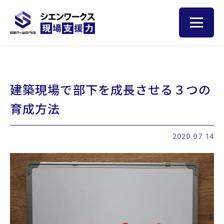
トップ
建築現場で部下を成長させる３つの
人材育成のヒント
育成方法
サービス
2020.07.14
現場サポート
現場巡視
集合研修
お客様の声