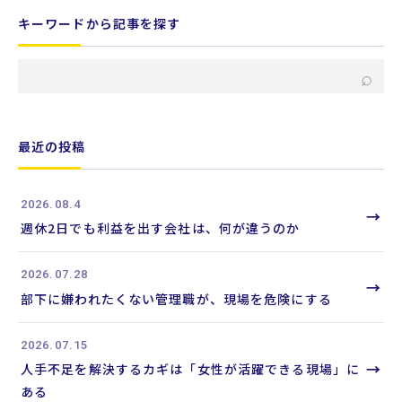
キーワードから記事を探す
キ
⌕
ー
ワ
ー
最近の投稿
ド
か
2026.08.4
ら
→
週休2日でも利益を出す会社は、何が違うのか
記
事
2026.07.28
を
→
部下に嫌われたくない管理職が、現場を危険にする
検
索
2026.07.15
→
人手不足を解決するカギは「女性が活躍できる現場」に
ある