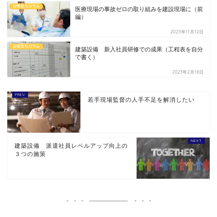
お役立ちコラム
医療現場の事故ゼロの取り組みを建設現場に（前
編）
2025年11月12日
お役立ちコラム
建築設備 新入社員研修での成果（工程表を自分
で書く）
2023年2月18日
若手現場監督の人手不足を解消したい
建築設備 派遣社員レベルアップ向上の
３つの施策