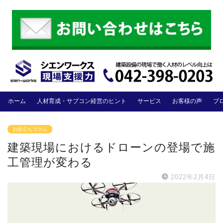
ホーム
人材育成・サブコン経営のヒント
サービス
お客様の声
プ
お役立ちコラム
建築現場におけるドローンの登場で施
工管理が変わる
2022年2月4日