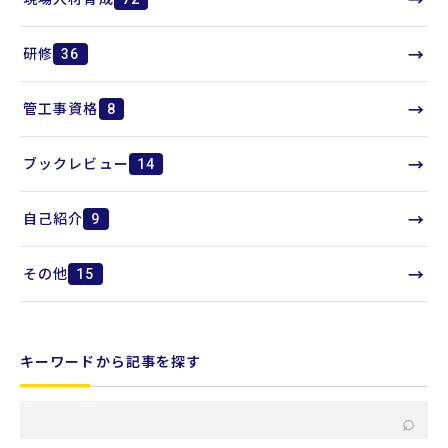
→
研修
36
→
管工事資格
8
→
ブックレビュー
14
→
自己紹介
9
→
その他
15
キーワードから記事を探す
キ
⌕
ー