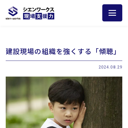
トップ
建設現場の組織を強くする「傾聴」
人材育成のヒント
2024.08.29
サービス
現場サポート
現場巡視
集合研修
お客様の声