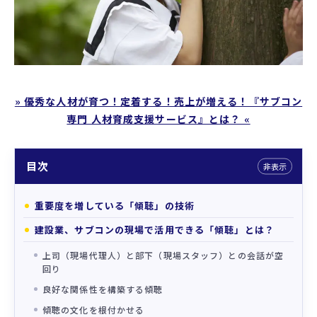
プロフィール
支援実績
お役立ちコラム
» 優秀な人材が育つ！定着する！売上が増える！『サブコン
専門 人材育成支援サービス』とは？ «
目次
非表示
重要度を増している「傾聴」の技術
建設業、サブコンの現場で活用できる「傾聴」とは？
上司（現場代理人）と部下（現場スタッフ）との会話が空
回り
良好な関係性を構築する傾聴
傾聴の文化を根付かせる