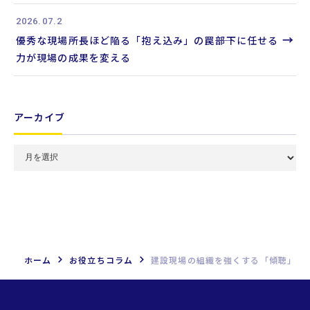
2026.07.2
→
優秀な現場所長ほど陥る「抱え込み」の罠――部下に任せる
力が現場の成果を変える
アーカイブ
月
別
ア
ー
カ
イ
ブ
ホーム
お役立ちコラム
建設現場の組織を強くする「傾聴」
を
選