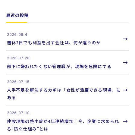
ワ
ー
最近の投稿
ド
か
2026.08.4
ら
→
週休2日でも利益を出す会社は、何が違うのか
記
事
2026.07.28
を
→
部下に嫌われたくない管理職が、現場を危険にする
検
索
2026.07.15
→
人手不足を解決するカギは「女性が活躍できる現場」に
ある
2026.07.10
→
建設現場の熱中症が4年連続増加｜今、企業に求められ
る“防ぐ仕組み”とは