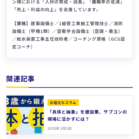
ン様における「人材の育成・成長」「離職率の低減」
「売上・利益の向上」を支援しています。
【資格】
建築設備士／1級管工事施工管理技士／消防
設備士（甲種1類）／空衛学会設備士（空調・衛生）
／給水装置工事主任技術者／コーチング資格（GCS認
定コーチ）
関連記事
お役立ちコラム
「具体と抽象」を建設業、サブコンの
現場に活かすには？
2025年2月2日