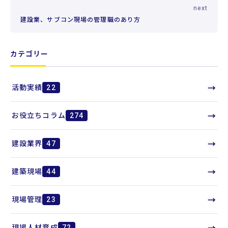
next
建設業、サブコン現場の管理職のあり方
カテゴリー
→
活動実績
22
→
お役立ちコラム
274
→
建設業界
47
→
建築現場
44
→
現場管理
23
→
現場人材育成
72